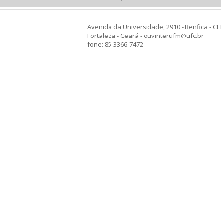
Avenida da Universidade, 2910 - Benfica - CE
Fortaleza - Ceará - ouvinterufm@ufc.br
fone: 85-3366-7472