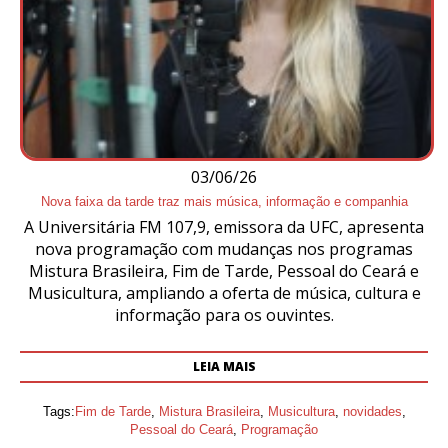
03/06/26
Nova faixa da tarde traz mais música, informação e companhia
A Universitária FM 107,9, emissora da UFC, apresenta
nova programação com mudanças nos programas
Mistura Brasileira, Fim de Tarde, Pessoal do Ceará e
Musicultura, ampliando a oferta de música, cultura e
informação para os ouvintes.
LEIA MAIS
Tags:
Fim de Tarde
,
Mistura Brasileira
,
Musicultura
,
novidades
,
Pessoal do Ceará
,
Programação