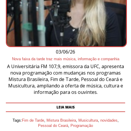
03/06/26
Nova faixa da tarde traz mais música, informação e companhia
A Universitária FM 107,9, emissora da UFC, apresenta
nova programação com mudanças nos programas
Mistura Brasileira, Fim de Tarde, Pessoal do Ceará e
Musicultura, ampliando a oferta de música, cultura e
informação para os ouvintes.
LEIA MAIS
Tags:
Fim de Tarde
,
Mistura Brasileira
,
Musicultura
,
novidades
,
Pessoal do Ceará
,
Programação