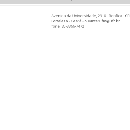
Avenida da Universidade, 2910 - Benfica - CE
Fortaleza - Ceará - ouvinterufm@ufc.br
fone: 85-3366-7472