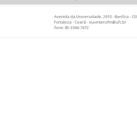
Avenida da Universidade, 2910 - Benfica - CE
Fortaleza - Ceará - ouvinterufm@ufc.br
fone: 85-3366-7472