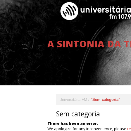
A SINTONIA DA 
Universitária FM
"Sem categoria"
Sem categoria
There has been an error.
We apologize for any inconvenience, please
re