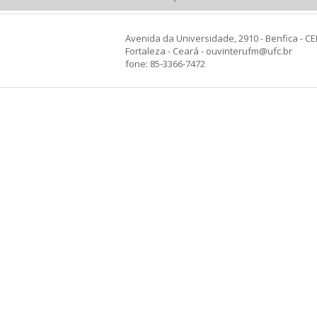
Avenida da Universidade, 2910 - Benfica - CE
Fortaleza - Ceará - ouvinterufm@ufc.br
fone: 85-3366-7472