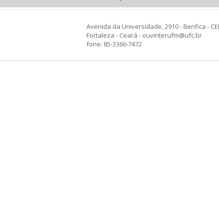
Avenida da Universidade, 2910 - Benfica - CE
Fortaleza - Ceará - ouvinterufm@ufc.br
fone: 85-3366-7472