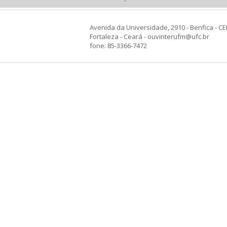
Avenida da Universidade, 2910 - Benfica - CE
Fortaleza - Ceará - ouvinterufm@ufc.br
fone: 85-3366-7472