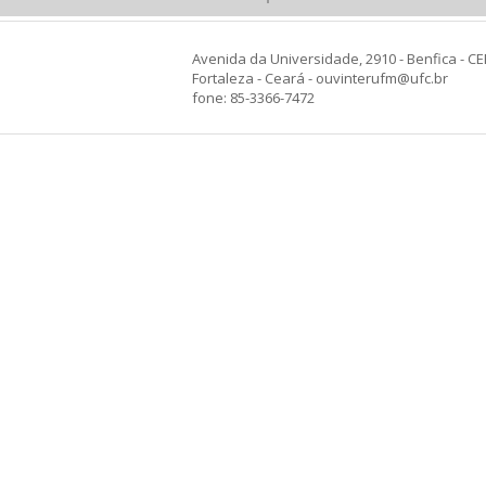
Avenida da Universidade, 2910 - Benfica - CE
Fortaleza - Ceará - ouvinterufm@ufc.br
fone: 85-3366-7472