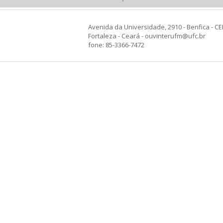
Avenida da Universidade, 2910 - Benfica - CE
Fortaleza - Ceará - ouvinterufm@ufc.br
fone: 85-3366-7472