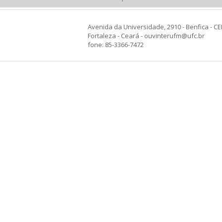
Avenida da Universidade, 2910 - Benfica - CE
Fortaleza - Ceará - ouvinterufm@ufc.br
fone: 85-3366-7472