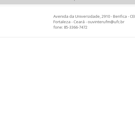
Avenida da Universidade, 2910 - Benfica - CE
Fortaleza - Ceará - ouvinterufm@ufc.br
fone: 85-3366-7472