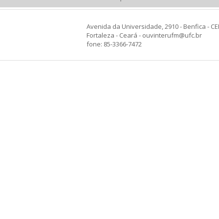
Avenida da Universidade, 2910 - Benfica - CE
Fortaleza - Ceará - ouvinterufm@ufc.br
fone: 85-3366-7472