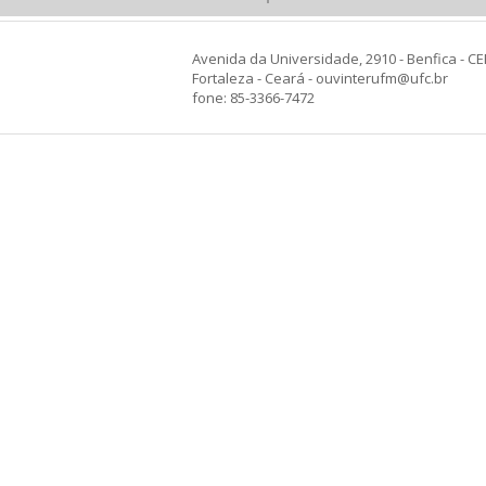
Avenida da Universidade, 2910 - Benfica - CE
Fortaleza - Ceará - ouvinterufm@ufc.br
fone: 85-3366-7472