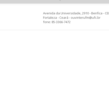
Avenida da Universidade, 2910 - Benfica - CE
Fortaleza - Ceará - ouvinterufm@ufc.br
fone: 85-3366-7472