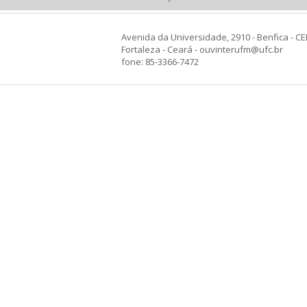
Avenida da Universidade, 2910 - Benfica - CE
Fortaleza - Ceará - ouvinterufm@ufc.br
fone: 85-3366-7472