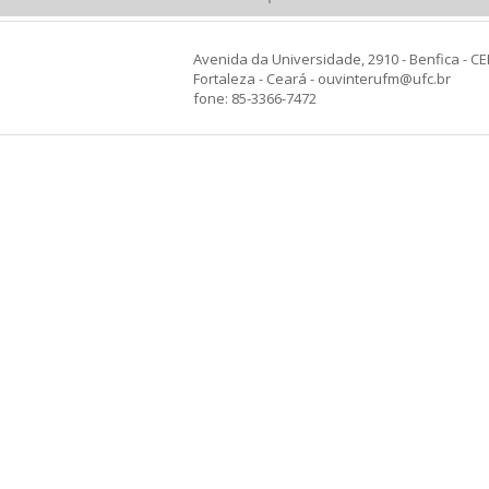
Avenida da Universidade, 2910 - Benfica - CE
Fortaleza - Ceará - ouvinterufm@ufc.br
fone: 85-3366-7472