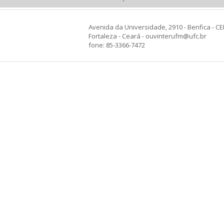
Avenida da Universidade, 2910 - Benfica - CE
Fortaleza - Ceará - ouvinterufm@ufc.br
fone: 85-3366-7472