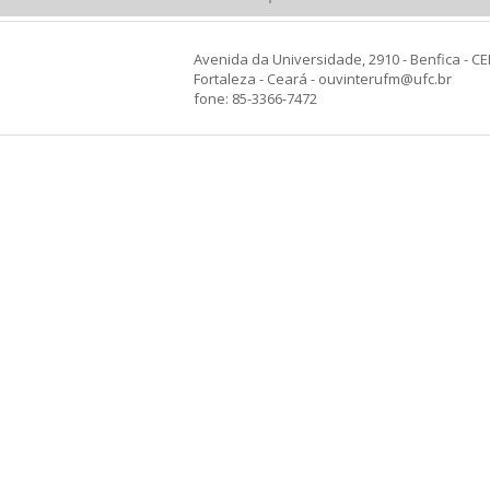
Avenida da Universidade, 2910 - Benfica - CE
Fortaleza - Ceará - ouvinterufm@ufc.br
fone: 85-3366-7472