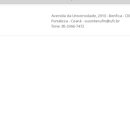
Avenida da Universidade, 2910 - Benfica - CE
Fortaleza - Ceará - ouvinterufm@ufc.br
fone: 85-3366-7472