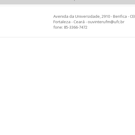
Avenida da Universidade, 2910 - Benfica - CE
Fortaleza - Ceará - ouvinterufm@ufc.br
fone: 85-3366-7472