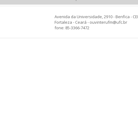
Avenida da Universidade, 2910 - Benfica - CE
Fortaleza - Ceará - ouvinterufm@ufc.br
fone: 85-3366-7472