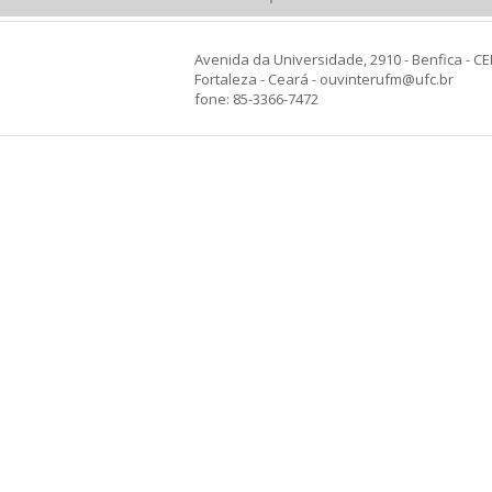
Avenida da Universidade, 2910 - Benfica - CE
Fortaleza - Ceará - ouvinterufm@ufc.br
fone: 85-3366-7472