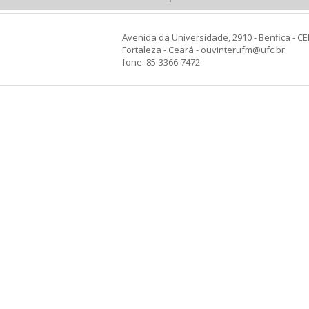
Avenida da Universidade, 2910 - Benfica - CE
Fortaleza - Ceará - ouvinterufm@ufc.br
fone: 85-3366-7472