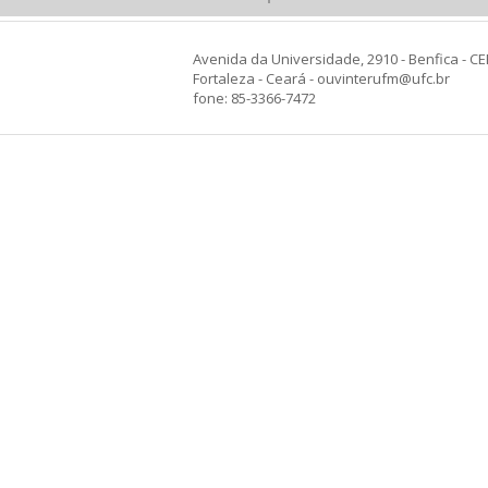
Avenida da Universidade, 2910 - Benfica - CE
Fortaleza - Ceará - ouvinterufm@ufc.br
fone: 85-3366-7472