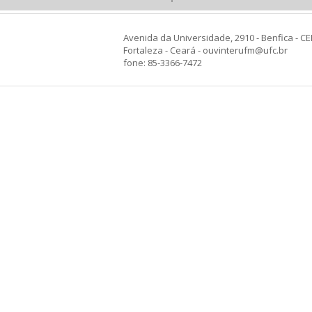
Avenida da Universidade, 2910 - Benfica - CE
Fortaleza - Ceará - ouvinterufm@ufc.br
fone: 85-3366-7472