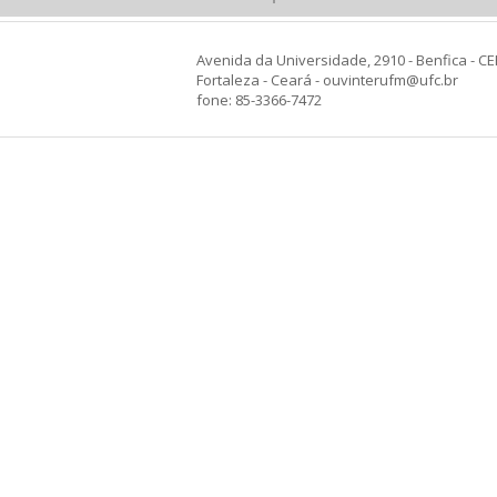
Avenida da Universidade, 2910 - Benfica - CE
Fortaleza - Ceará - ouvinterufm@ufc.br
fone: 85-3366-7472