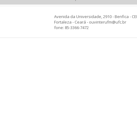
Avenida da Universidade, 2910 - Benfica - CE
Fortaleza - Ceará - ouvinterufm@ufc.br
fone: 85-3366-7472