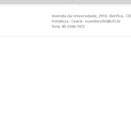
Avenida da Universidade, 2910 - Benfica - CE
Fortaleza - Ceará - ouvinterufm@ufc.br
fone: 85-3366-7472