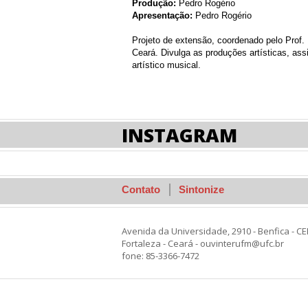
Produção:
Pedro Rogério
Apresentação:
Pedro Rogério
Projeto de extensão, coordenado pelo Prof.
Ceará. Divulga as produções artísticas, a
artístico musical.
INSTAGRAM
Contato
Sintonize
Avenida da Universidade, 2910 - Benfica - CE
Fortaleza - Ceará - ouvinterufm@ufc.br
fone: 85-3366-7472